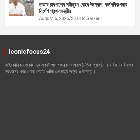
ঢাকার চারপাশের নদীদূষণ রোধে উদ্যোগ: কর্মপরিকল্পনার
নির্দেশ প্রধানমন্ত্রীর
August 6, 2026
Shanto Sarker
Iconicfocus24
আইকোনিক ফোকাস ২৪ একটি অলাভজনক ও অরাজনৈতিক প্রতিষ্ঠান। সর্বক্ষণ সর্বস্তরে
সবধরনের খবর পৌছে দেয়াই এটির একমাত্র লক্ষ্য ও উদ্দেশ্য।