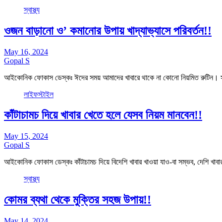
স্বাস্থ্য
ওজন বাড়ানো ও’ কমানোর উপায় খাদ্যাভ্যাসে পরিবর্তন!!
May 16, 2024
Gopal S
আইকোনিক ফোকাস ডেস্কঃ ঈদের সময় আমাদের খাবারে থাকে না কোনো নিয়মিত রুটিন। 
লাইফস্টাইল
কাঁটাচামচ দিয়ে খাবার খেতে হলে যেসব নিয়ম মানবেন!!
May 15, 2024
Gopal S
আইকোনিক ফোকাস ডেস্কঃ কাঁটাচামচ দিয়ে বিদেশি খাবার খাওয়া যাও-বা সম্ভব, দেশি
স্বাস্থ্য
কোমর ব্যথা থেকে মুক্তির সহজ উপায়!!
May 14, 2024