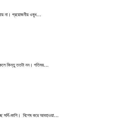
ায় না। প্রয়োজনীয় ওষুধ…
সকলে কিন্তু ততটা নন। গতিময়…
্ছে সর্দি-কাশি। বিশেষ করে আবহাওয়া…