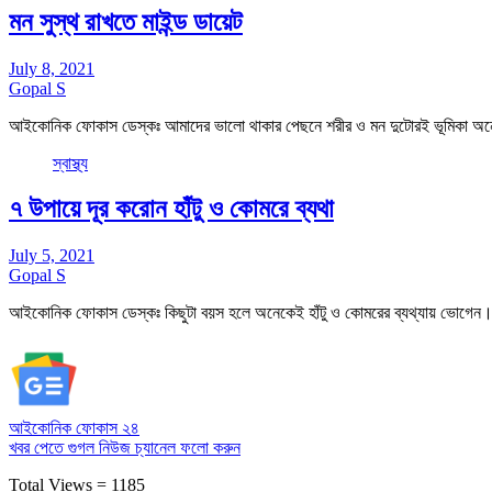
মন সুস্থ রাখতে মাইন্ড ডায়েট
July 8, 2021
Gopal S
আইকোনিক ফোকাস ডেস্কঃ আমাদের ভালো থাকার পেছনে শরীর ও মন দুটোরই ভূমিকা অন
স্বাস্থ্য
৭ উপায়ে দূর করোন হাঁটু ও কোমরে ব্যথা
July 5, 2021
Gopal S
আইকোনিক ফোকাস ডেস্কঃ কিছুটা বয়স হলে অনেকেই হাঁটু ও কোমরের ব্যথ্যায় ভোগেন। 
আইকোনিক ফোকাস ২৪
খবর পেতে গুগল নিউজ চ্যানেল
ফলো করুন
Total Views = 1185