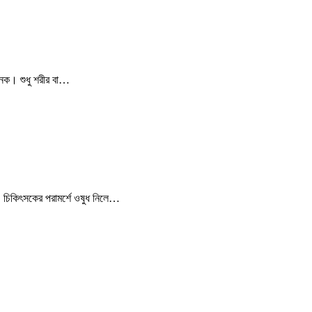
েক। শুধু শরীর বা…
চিকিৎসকের পরামর্শে ওষুধ নিলে…