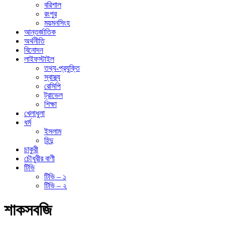
বরিশাল
রংপুর
ময়মনসিংহ
আন্তর্জাতিক
অর্থনীতি
বিনোদন
লাইফস্টাইল
তথ্য-প্রযুক্তি
স্বাস্থ্য
রেসিপি
ট্রাভেল
শিক্ষা
খেলাধুলা
ধর্ম
ইসলাম
হিন্দু
চাকুরী
চৌধুরীর বাণী
টিভি
টিভি – ১
টিভি – ২
শাকসবজি