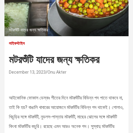
মটরশুঁটি যাদের জন্য ক্ষতিকর
লাইফস্টাইল
মটরশুঁটি যাদের জন্য ক্ষতিকর
December 13, 2023
Onu Akter
আইকোনিক ফোকাস ডেস্কঃ শীতের দিনে মটরশুঁটির বিভিন্ন পদ পাতে থাকবে না,
তাই কি হয়? বাঙালি খাবারের আয়োজনে মটরশুঁটির বিভিন্ন পদ থাকেই। পোলাও,
খিচুড়ির সঙ্গে মটরশুঁটি, নুডলস-পাস্তায় মটরশুঁটি, মাছের ঝোলের সঙ্গে মটরশুঁটি
কিংবা মটরশুঁটির কচুরি। রয়েছে এমন আরও অনেক পদ। সুস্বাদু মটরশুঁটির