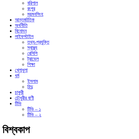
বরিশাল
রংপুর
ময়মনসিংহ
আন্তর্জাতিক
অর্থনীতি
বিনোদন
লাইফস্টাইল
তথ্য-প্রযুক্তি
স্বাস্থ্য
রেসিপি
ট্রাভেল
শিক্ষা
খেলাধুলা
ধর্ম
ইসলাম
হিন্দু
চাকুরী
চৌধুরীর বাণী
টিভি
টিভি – ১
টিভি – ২
বিশ্বকাপ