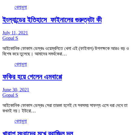
খেলাধুলা
ইংল্যান্ডের ইতিহাসে ফাইনালের গুরুত্বটা কী
July 11, 2021
Gopal S
আইকোনিক ফোকাস ডেস্কঃ ওয়েম্বলিতে খেলা এই (ফাইনাল) উপলক্ষকে আরও বড় ও
বিশেষ করে তুলেছে। আমাদের সমর্থকেরা…
খেলাধুলা
ফকির হয়ে গেলেন এমবাপ্পে
June 30, 2021
Gopal S
আইকোনিক ফোকাস ডেস্কঃ সেরা তারকা হলেই যে সবসময় সাফল্য এসে ধরা দেবে তা
কখনই নয়। ইউরো…
খেলাধুলা
খারাপ সংবাদের মুখে ব্রাজিল দল