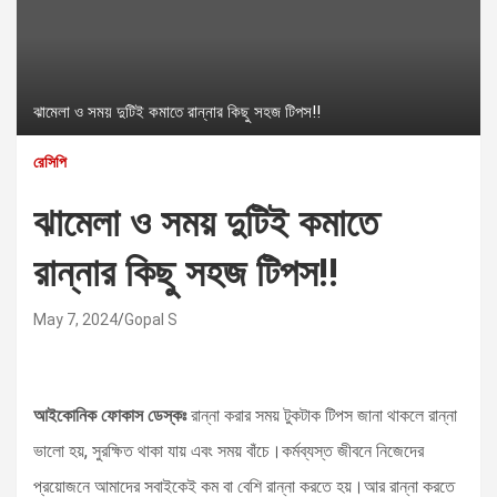
ঝামেলা ও সময় দুটিই কমাতে রান্নার কিছু সহজ টিপস!!
রেসিপি
ঝামেলা ও সময় দুটিই কমাতে
রান্নার কিছু সহজ টিপস!!
May 7, 2024
Gopal S
আইকোনিক ফোকাস ডেস্কঃ
রান্না করার সময় টুকটাক টিপস জানা থাকলে রান্না
ভালো হয়, সুরক্ষিত থাকা যায় এবং সময় বাঁচে।কর্মব্যস্ত জীবনে নিজেদের
প্রয়োজনে আমাদের সবাইকেই কম বা বেশি রান্না করতে হয়।আর রান্না করতে