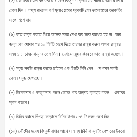
(৫) তরকারির ঝোল ঘন করতে চাইলে কিছু কর্ণ ফ্লাওয়ার পানিতে গুলিয়ে নিয়ে
ঢেলে দিন। লক্ষ্য রাখবেন কর্ণ ফ্লাওয়ারের দ্রবণটি যেন ভালোমতো তরকারির
সাথে মিশে যায়।
(৬) ভাত রান্না করতে গিয়ে অনেক সময় দেখা যায় ভাত ঝরঝরা হয় না।তার
জন্য চাল ধোয়ার পর ১০ মিনিট রেখে দিয়ে তারপর রান্না করুন অথবা রান্নার
সময় ১ চা চামচ রান্নার তেল দিন। দেখবেন সুন্দর ঝরঝরে ভাত রান্না হয়েছে।
(৭) সবুজ সবজি রান্না করতে চাইলে এক চিমটি চিনি দেন। দেখবেন সবজি
কেমন সবুজ দেখাচ্ছে।
(৮) চিনেবাদাম ও কাজুবাদাম তেলে ভেজে পরে রান্নায় ব্যবহার করুন। খাবারের
স্বাদ বাড়বে।
(৯) চিনির বয়ামে পিঁপড়া তাড়াতে চিনির উপর ৩-৪ টি লবঙ্গ রেখে দিন।
(১০) কৌটোর মধ্যে বিস্কুট রাখার আগে সামান্য চিনি বা ব্লটিং পেপারের টুকরো