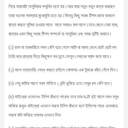
গিয়ে হাজারটা অসুবিধার সম্মুখিন হতে হয়।আর যারা নতুন নতুন রান্না করছেন
তারা অনেক সমস্যার মুখোমুখি হতে হয়।কিন্তু কিছু সহজ টিপস জানা থাকলে
রান্না করতে সুবিধা হওয়ার সাথে সাথে সময়ও কম লাগে।তবে জেনে নেয়া যাক,
রান্নার এমন কিছু সহজ টিপস সম্পর্কে যা অসুবিধা এবং সময় দুটিই কমাবে।
(১) ডাল বা তরকারিতে লবন বেশি হয়ে গেলে আটা বা ময়দা মেখে ছোট ছোট বল
তৈরি করে রান্নায় দিয়ে কিছুক্ষন পর তুলে ফেলুন।লবনের স্বাদ কমে যাবে।
(২) মাংস তাড়াতাড়ি সেদ্ধ করতে চাইলে খোসাসহ এক টুকরো কাঁচা পেঁপে দিন।
(৩) লেবু কাটার আগে গরম পানিতে ১ ঘন্টা ডুবিয়ে এতে লেবুর রস বেশি হবে।
(৪) মাইক্রো ওভেনেও ইলিশ রাঁধতে পারেন৷ তবে তার ঘণ্টা দুই আগে লবন হলুদ
মাখিয়ে রাখুন৷ মাইক্রো ওভেনে সরষে ইলিশ রাঁধতে হলে ইলিশের গায়ে একেবারে
সরষে বাটা মাখিয়ে তারপর ওভেনে দিন৷