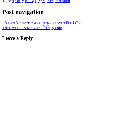
Tags:
জুয়েল
,
প্রধানমন্ত্রী
,
মৃত্যু
,
শোক
,
সংগীতশিল্পী
Post navigation
ভাইরাল সেই ‘টকশো’ প্রসঙ্গে মুখ খুললেন উপস্থাপিকা দীপ্তি
বাবাকে কবরে দেখে জ্ঞান হারান শাফিনপুত্র ওজি
Leave a Reply