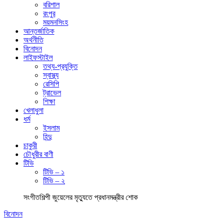
বরিশাল
রংপুর
ময়মনসিংহ
আন্তর্জাতিক
অর্থনীতি
বিনোদন
লাইফস্টাইল
তথ্য-প্রযুক্তি
স্বাস্থ্য
রেসিপি
ট্রাভেল
শিক্ষা
খেলাধুলা
ধর্ম
ইসলাম
হিন্দু
চাকুরী
চৌধুরীর বাণী
টিভি
টিভি – ১
টিভি – ২
সংগীতশিল্পী জুয়েলের মৃত্যুতে প্রধানমন্ত্রীর শোক
বিনোদন