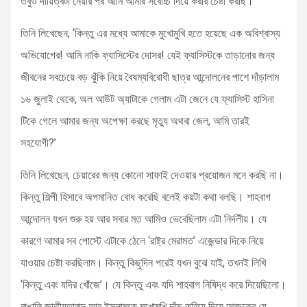
তবুও দায়িত্বটা নেয়ার পর আমি আমার সর্বোচ্চ দিয়ে করার চেষ্টা করছি।’
তিনি লিখেছেন, ‘কিন্তু এর মধ্যে আমাকে মুখোমুখি হতে হয়েছে এক অবিশ্বাস্য
অভিযোগের! আমি নাকি ফ্যাসিস্টের দোসর! যেই ফ্যাসিস্টকে তাড়ানোর জন্য
জীবনের সবচেয়ে বড় ঝুঁকি নিয়ে বৈষম্যবিরোধী ছাত্র আন্দোলনের পাশে দাঁড়ালাম
১৬ জুলাই থেকে, অল আউট অ্যাটাকে গেলাম এটা জেনে যে ফ্যাসিস্ট হাসিনা
টিকে গেলে আমার জন্য অপেক্ষা করছে মৃত্যু অথবা জেল, আমি তারই
সহযোগী?’
তিনি লিখেছেন, চেয়ারের জন্য কোনো সাফাই দেওয়ার প্রয়োজন মনে করছি না।
কিন্তু শিল্পী হিসাবে অপমানিত বোধ করেছি বলেই কয়টা কথা বলছি। শাহবাগ
আন্দোলন যখন শুরু হয় আর সবার মত আমিও ভেবেছিলাম এটা নির্দলীয়। যে
কারণে আমার সব পোস্টে এটাকে ঠেলে ‘রাষ্ট্র মেরামত’ এজেন্ডার দিকে নিয়ে
যাওয়ার চেষ্টা করছিলাম। কিন্তু কিছুদিন পরেই যখন বুঝে যাই, তখনই লিখি
‘কিন্তু এবং যদির খোঁজে’। যে কিন্তু এবং যদি শাহবাগ নিষিদ্ধ করে দিয়েছিলো।
বাঙালি জাতীয়তাবাদ আর ইসলামকে মুখোমুখি দাঁড় করিয়ে দিয়ে আজকের যে