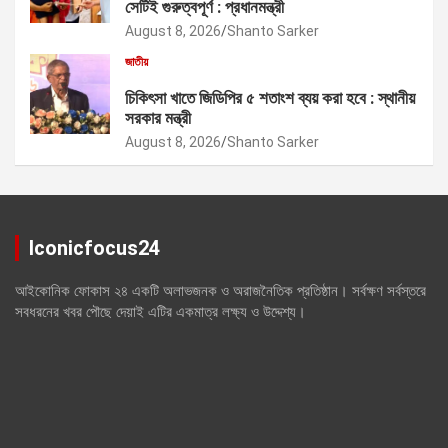
সেটিই গুরুত্বপূর্ণ : প্রধানমন্ত্রী
August 8, 2026
Shanto Sarker
জাতীয়
চিকিৎসা খাতে জিডিপির ৫ শতাংশ ব্যয় করা হবে : স্থানীয়
সরকার মন্ত্রী
August 8, 2026
Shanto Sarker
Iconicfocus24
আইকোনিক ফোকাস ২৪ একটি অলাভজনক ও অরাজনৈতিক প্রতিষ্ঠান। সর্বক্ষণ সর্বস্তরে
সবধরনের খবর পৌছে দেয়াই এটির একমাত্র লক্ষ্য ও উদ্দেশ্য।