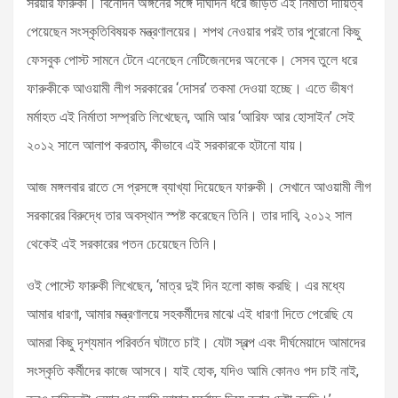
সরয়ার ফারুকী। বিনোদন অঙ্গনের সঙ্গে দীর্ঘদিন ধরে জড়িত এই নির্মাতা দায়িত্ব
পেয়েছেন সংস্কৃতিবিষয়ক মন্ত্রণালয়ের। শপথ নেওয়ার পরই তার পুরোনো কিছু
ফেসবুক পোস্ট সামনে টেনে এনেছেন নেটিজেনদের অনেকে। সেসব তুলে ধরে
ফারুকীকে আওয়ামী লীগ সরকারের ‘দোসর’ তকমা দেওয়া হচ্ছে। এতে ভীষণ
মর্মাহত এই নির্মাতা সম্প্রতি লিখেছেন, আমি আর ‘আরিফ আর হোসাইন’ সেই
২০১২ সালে আলাপ করতাম, কীভাবে এই সরকারকে হটানো যায়।
আজ মঙ্গলবার রাতে সে প্রসঙ্গে ব্যাখ্যা দিয়েছেন ফারুকী। সেখানে আওয়ামী লীগ
সরকারের বিরুদ্ধে তার অবস্থান স্পষ্ট করেছেন তিনি। তার দাবি, ২০১২ সাল
থেকেই এই সরকারের পতন চেয়েছেন তিনি।
ওই পোস্টে ফারুকী লিখেছেন, ‘মাত্র দুই দিন হলো কাজ করছি। এর মধ্যে
আমার ধারণা, আমার মন্ত্রণালয়ে সহকর্মীদের মাঝে এই ধারণা দিতে পেরেছি যে
আমরা কিছু দৃশ্যমান পরিবর্তন ঘটাতে চাই। যেটা স্বল্প এবং দীর্ঘমেয়াদে আমাদের
সংস্কৃতি কর্মীদের কাজে আসবে। যাই হোক, যদিও আমি কোনও পদ চাই নাই,