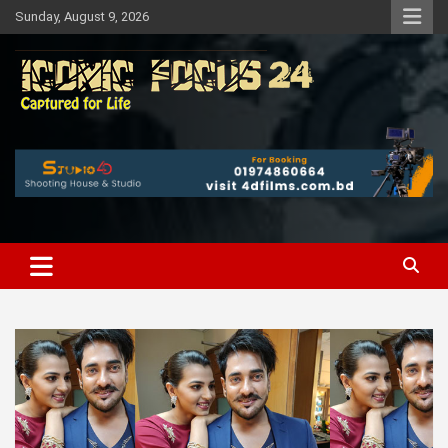
Skip
Sunday, August 9, 2026
to
content
Bangladeshi News Portal
Iconic Focus 24 | Bangla News
Portal