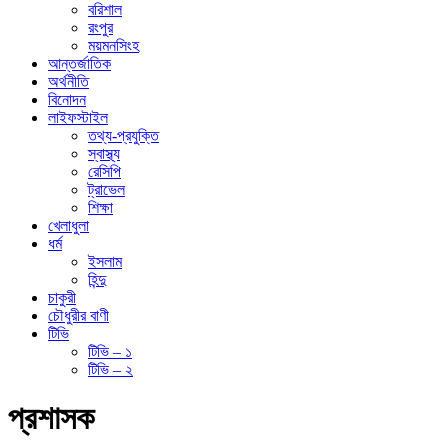
বরিশাল
রংপুর
ময়মনসিংহ
আন্তর্জাতিক
অর্থনীতি
বিনোদন
লাইফস্টাইল
তথ্য-প্রযুক্তি
স্বাস্থ্য
রেসিপি
ট্রাভেল
শিক্ষা
খেলাধুলা
ধর্ম
ইসলাম
হিন্দু
চাকুরী
চৌধুরীর বাণী
টিভি
টিভি – ১
টিভি – ২
প্রশাসক