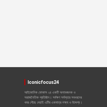
Iconicfocus24
আইকোনিক ফোকাস ২৪ একটি অলাভজনক ও
অরাজনৈতিক প্রতিষ্ঠান। সর্বক্ষণ সর্বস্তরে সবধরনের
খবর পৌছে দেয়াই এটির একমাত্র লক্ষ্য ও উদ্দেশ্য।