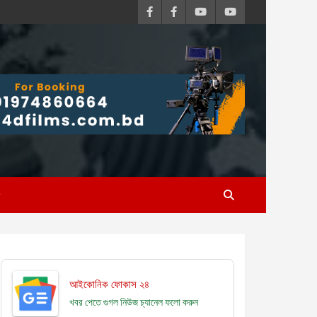
আইকোনিক ফোকাস ২৪
খবর পেতে গুগল নিউজ চ্যানেল
ফলো করুন