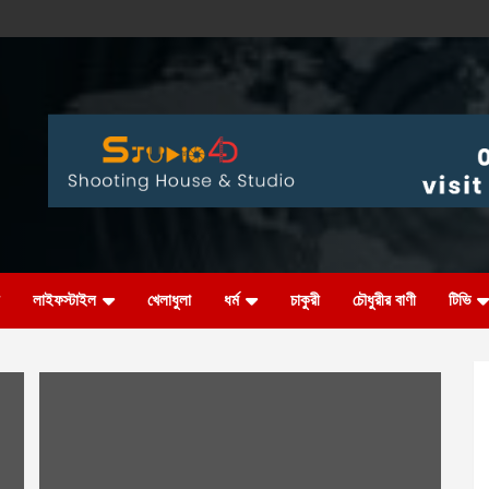
l
লাইফস্টাইল
খেলাধুলা
ধর্ম
চাকুরী
চৌধুরীর বাণী
টিভি