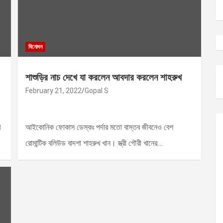
বিনোদন
শাশুড়ির নাচ দেখে যা করলেন আবদার করলেন শাহরুখ
February 21, 2022
Gopal S
খ
আইকোনিক ফোকাস ডেস্কঃ পর্দার মতো বাস্তব জীবনেও বেশ
রোমান্টিক বলিউড বাদশা শাহরুখ খান। স্ত্রী গৌরী খানের…